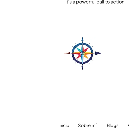
it's a powerful call to action.
ENENEN
Inicio
Sobre mí
Blogs