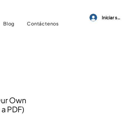
Iniciar sesión
Blog
Contáctenos
Our Own
 a PDF)