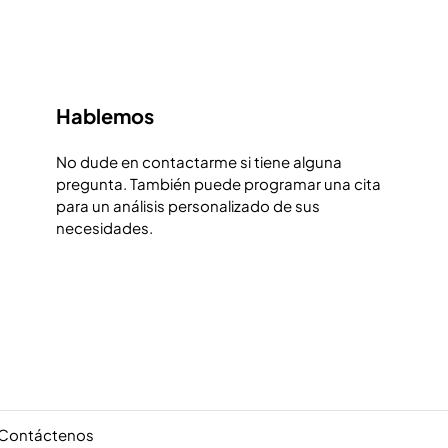
Hablemos
No dude en contactarme si tiene alguna
pregunta. También puede programar una cita
para un análisis personalizado de sus
necesidades.
+1 800-801-4696 | +1 212-554-3274
consulting@nakelnikiema.com
© 2013 - 2025 b
Contáctenos