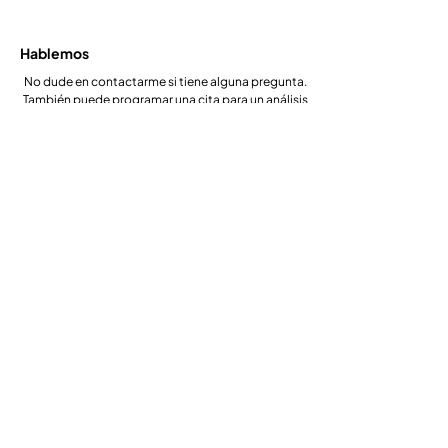
ENENEN
Hablemos
No dude en contactarme si tiene alguna pregunta.
También puede programar una cita para un análisis
personalizado de sus necesidades.
+1 800-801-4696 | +1 212-554-3274
consulting@nakelnikiema.com
Síganos
Condiciones de servicio
política de privacidad
Inicio
Sobre mí
Blogs
Contáctenos